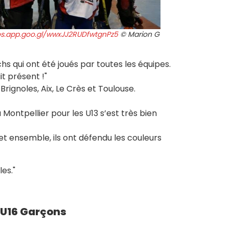
os.app.goo.gl/wwxJJ2RUDfwtgnPz5
© Marion G
s qui ont été joués par toutes les équipes.
t présent !"
rignoles, Aix, Le Crès et Toulouse.
Montpellier pour les U13 s’est très bien
t ensemble, ils ont défendu les couleurs
les."
 U16 Garçons