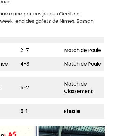
eaux.
une à une par nos jeunes Occitans.
 week-end des gafets de Nîmes, Bassan,
2-7
Match de Poule
ance
4-3
Match de Poule
Match de
t
5-2
Classement
5-1
Finale