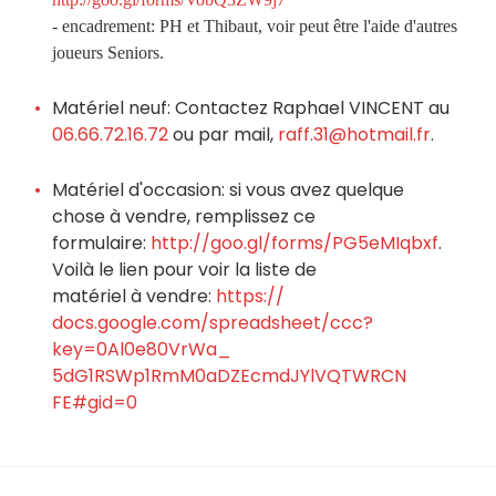
- encadrement: PH et Thibaut, voir peut être l'aide d'autres
joueurs Seniors.
Matériel neuf: Contactez Raphael VINCENT au
06.66.72.16.72
ou par mail,
raff.31@hotmail.fr
.
Matériel d'occasion: si vous avez quelque
chose à vendre, remplissez ce
formulaire:
http://goo.gl/
forms/PG5eMIqbxf
.
Voilà le lien pour voir la liste de
matériel à vendre:
https://
docs.google.com/spreadsheet/
ccc?
key=0Al0e80VrWa_
5dG1RSWp1RmM0aDZEcmdJYlVQTWRCN
FE#gid=0