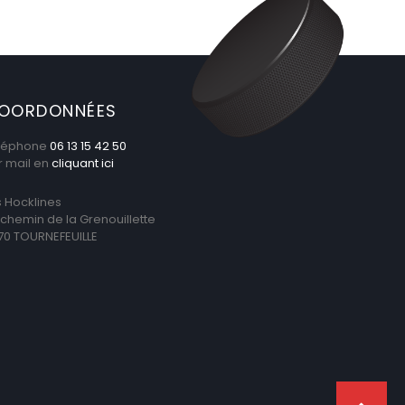
OORDONNÉES
léphone
06 13 15 42 50
r mail en
cliquant ici
s Hocklines
 chemin de la Grenouillette
170 TOURNEFEUILLE