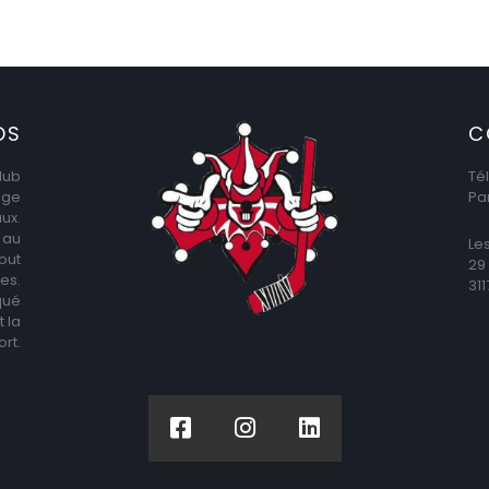
OS
C
lub
Té
âge
Pa
aux.
 au
Le
out
29
les.
31
iqué
 la
rt.