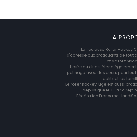
À PROP
Le Toulouse Roller Hockey C
s'adresse aux pratiquants de tout 
et de tout nive
L'offre du club s'étend également
patinage avec des cours pour les t
petits et les famil
Le roller hockey luge est aussi prat
depuis que le THRC a rejoint
Fédération Française HandiSpo