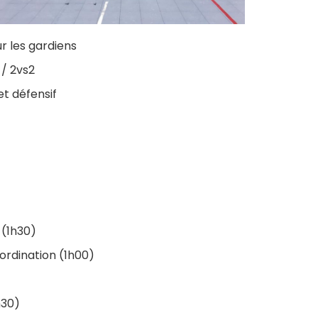
r les gardiens
 / 2vs2
et défensif
(1h30)
ordination (1h00)
h30)