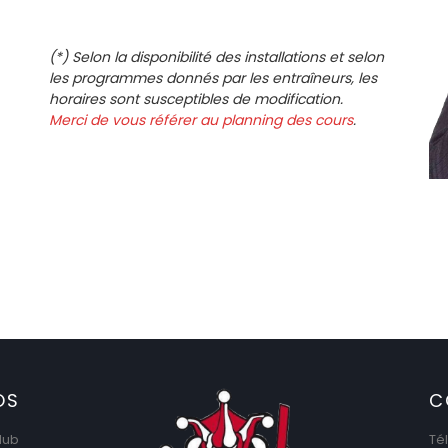
(*) Selon la disponibilité des installations et selon
les programmes donnés par les entraîneurs, les
horaires sont susceptibles de modification.
Merci de vous référer au planning des cours
.
OS
C
lub
Té