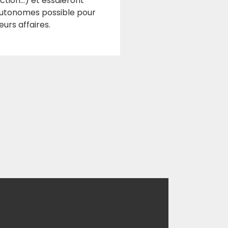
tion…) et essaieront
 autonomes possible pour
eurs affaires.